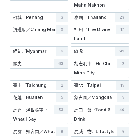
Maha Nakhon
檳城／Penang
泰國／Thailand
3
23
清邁府／Chiang Mai
神州／The Divine
6
17
Land
緬甸／Myanmar
縱虎
6
92
繡虎
胡志明市／Ho Chi
63
2
Minh City
臺中／Taichung
臺北／Taipei
2
15
花蓮／Hualien
蒙古國／Mongolia
5
5
虎卵：浮世隨筆／
虎口：食／Food &
53
40
What I Say
Drink
虎嘯：知客問／What
虎威：物／Lifestyle
8
5