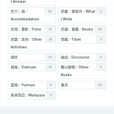
I Answer
虎穴：宿／
虎膽：類寫作／What
26
3
Accommodation
I Write
虎視：電影／Films
虎讀：書籍／Books
41
36
虎跳：其他／Other
西藏／Tibet
19
3
Activities
調虎
論述／Discourse
91
5
越南／Vietnam
難以歸類／Other
10
5
Books
雲南／Yunnan
養虎
6
65
馬來西亞／Malaysia
3