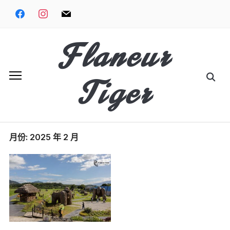
Skip
facebook
instagram
mail
to
content
Flaneur
Search
Tiger
for:
月份:
2025 年 2 月