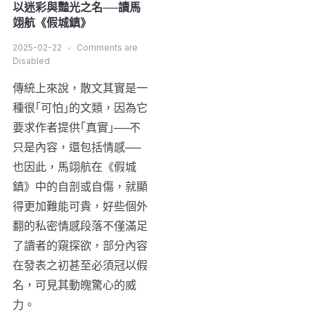
以迷彩與豔光之名──讀馬
翊航《假城鎮》
2025-02-22
Comments are
Disabled
傳統上來說，散文其實是一
種很｢可怕｣的文類，因為它
要求作者提供｢真實｣──不
只是內容，還包括情感──
也因此，馬翊航在《假城
鎮》中的自剖或自傷，就顯
得更加難能可貴，好些個外
翻的私密情感段落不僅滿足
了讀者的窺探欲，部分內容
在發表之初甚至必須冠以假
名，可見其動魄驚心的威
力。