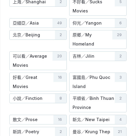
上海／Shanghai
不好看／Sucks
2
5
Movies
亞細亞／Asia
仰光／Yangon
49
6
北京／Beijing
原鄉／My
2
29
Homeland
可以看／Average
吉林／Jilin
20
2
Movies
好看／Great
富國島／Phu Quoc
16
3
Movies
Island
小說／Finction
平順省／Binh Thuan
8
2
Province
散文／Prose
新北／New Taipei
16
4
新詩／Poetry
曼谷／Krung Thep
2
21