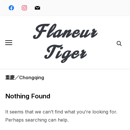
Skip
facebook
instagram
mail
to
content
Flaneur
Search
Tiger
for:
重慶／Chongqing
Nothing Found
It seems that we can’t find what you’re looking for.
Perhaps searching can help.