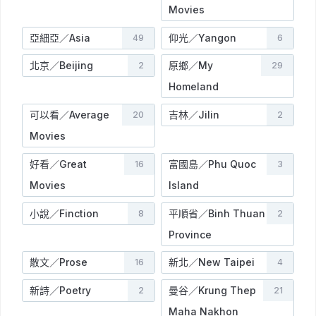
Movies
亞細亞／Asia
仰光／Yangon
49
6
北京／Beijing
原鄉／My
2
29
Homeland
可以看／Average
吉林／Jilin
20
2
Movies
好看／Great
富國島／Phu Quoc
16
3
Movies
Island
小說／Finction
平順省／Binh Thuan
8
2
Province
散文／Prose
新北／New Taipei
16
4
新詩／Poetry
曼谷／Krung Thep
2
21
Maha Nakhon