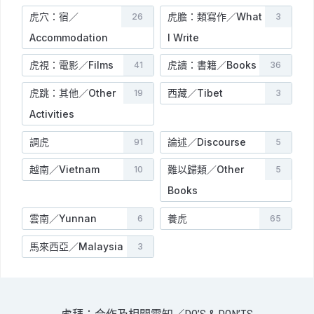
虎穴：宿／
虎膽：類寫作／What
26
3
Accommodation
I Write
虎視：電影／Films
虎讀：書籍／Books
41
36
虎跳：其他／Other
西藏／Tibet
19
3
Activities
調虎
論述／Discourse
91
5
越南／Vietnam
難以歸類／Other
10
5
Books
雲南／Yunnan
養虎
6
65
馬來西亞／Malaysia
3