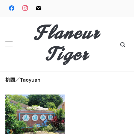
Skip
facebook
instagram
mail
to
content
Flaneur
Search
Tiger
for:
桃園／Taoyuan