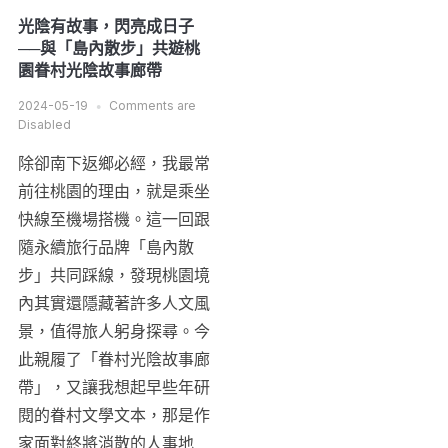
光陰有故事，閃亮成日子
──與「島內散步」共遊桃
園眷村光陰故事廊帶
2024-05-19
Comments are
Disabled
除卻南下返鄉必經，我最常
前往桃園的理由，就是乘坐
快線至機場搭機。這一回跟
隨永續旅行品牌「島內散
步」共同踩線，發現桃園境
內其實還隱藏著許多人文風
景，值得旅人躬身探尋。今
此親履了「眷村光陰故事廊
帶」，又讓我想起早些年研
閱的眷村文學文本，那是作
家面對終將消散的人事地