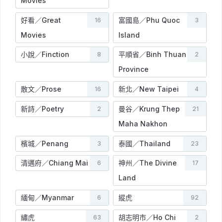
Movies
好看／Great
富國島／Phu Quoc
16
3
Movies
Island
小說／Finction
平順省／Binh Thuan
8
2
Province
散文／Prose
新北／New Taipei
16
4
新詩／Poetry
曼谷／Krung Thep
2
21
Maha Nakhon
檳城／Penang
泰國／Thailand
3
23
清邁府／Chiang Mai
神州／The Divine
6
17
Land
緬甸／Myanmar
縱虎
6
92
繡虎
胡志明市／Ho Chi
63
2