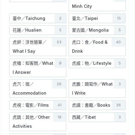
Minh City
臺中／Taichung
臺北／Taipei
2
15
花蓮／Hualien
蒙古國／Mongolia
5
5
虎卵：浮世隨筆／
虎口：食／Food &
53
40
What I Say
Drink
虎嘯：知客問／What
虎威：物／Lifestyle
8
5
I Answer
虎穴：宿／
虎膽：類寫作／What
26
3
Accommodation
I Write
虎視：電影／Films
虎讀：書籍／Books
41
36
虎跳：其他／Other
西藏／Tibet
19
3
Activities