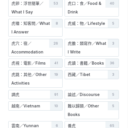
虎卵：浮世隨筆／
虎口：食／Food &
53
40
What I Say
Drink
虎嘯：知客問／What
虎威：物／Lifestyle
8
5
I Answer
虎穴：宿／
虎膽：類寫作／What
26
3
Accommodation
I Write
虎視：電影／Films
虎讀：書籍／Books
41
36
虎跳：其他／Other
西藏／Tibet
19
3
Activities
調虎
論述／Discourse
91
5
越南／Vietnam
難以歸類／Other
10
5
Books
雲南／Yunnan
養虎
6
65