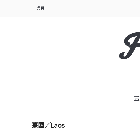
Skip
虎首
to
content
F
畫
寮國／Laos