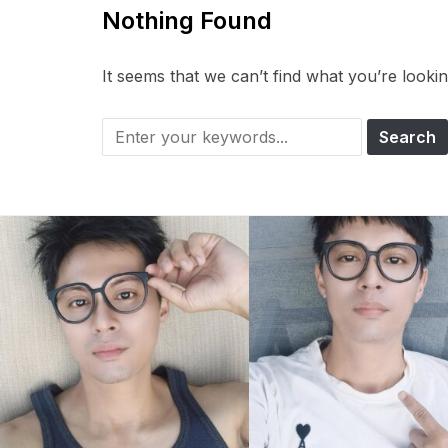
Nothing Found
It seems that we can’t find what you’re looki
Search
for: