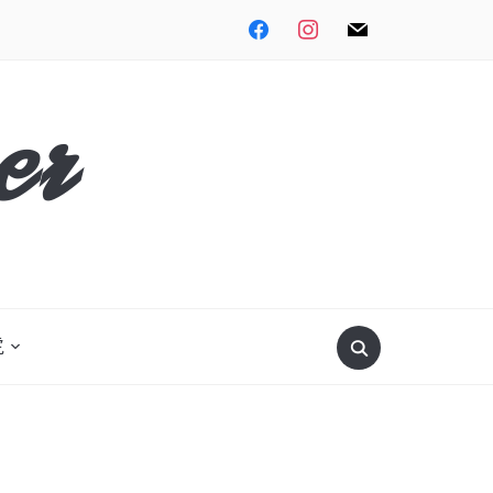
facebook
instagram
mail
er
Search
虎
for: