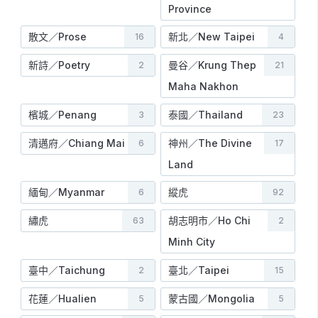
Province
散文／Prose
新北／New Taipei
16
4
新詩／Poetry
曼谷／Krung Thep
2
21
Maha Nakhon
檳城／Penang
泰國／Thailand
3
23
清邁府／Chiang Mai
神州／The Divine
6
17
Land
緬甸／Myanmar
縱虎
6
92
繡虎
胡志明市／Ho Chi
63
2
Minh City
臺中／Taichung
臺北／Taipei
2
15
花蓮／Hualien
蒙古國／Mongolia
5
5