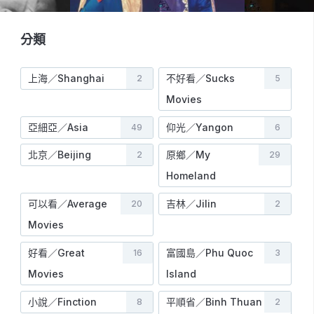
分類
上海／Shanghai
不好看／Sucks
2
5
Movies
亞細亞／Asia
仰光／Yangon
49
6
北京／Beijing
原鄉／My
2
29
Homeland
可以看／Average
吉林／Jilin
20
2
Movies
好看／Great
富國島／Phu Quoc
16
3
Movies
Island
小說／Finction
平順省／Binh Thuan
8
2