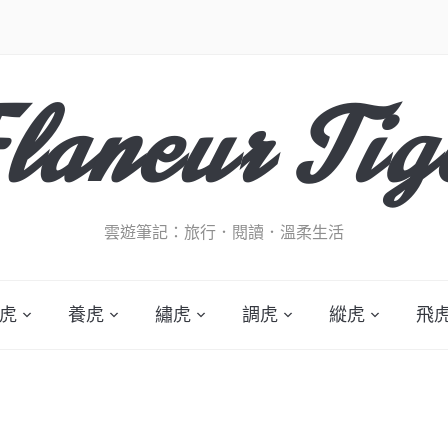
laneur Tig
雲遊筆記：旅行．閱讀．溫柔生活
虎
養虎
繡虎
調虎
縱虎
飛