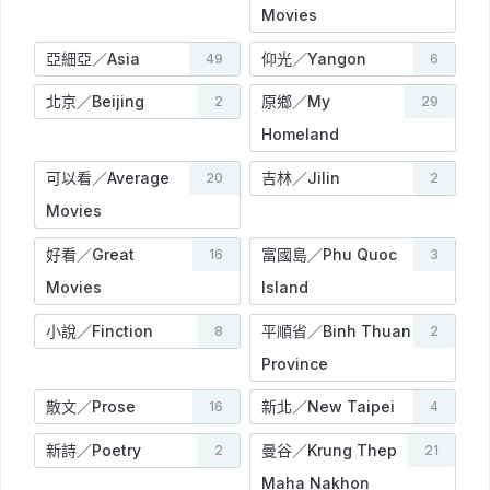
Movies
亞細亞／Asia
仰光／Yangon
49
6
北京／Beijing
原鄉／My
2
29
Homeland
可以看／Average
吉林／Jilin
20
2
Movies
好看／Great
富國島／Phu Quoc
16
3
Movies
Island
小說／Finction
平順省／Binh Thuan
8
2
Province
散文／Prose
新北／New Taipei
16
4
新詩／Poetry
曼谷／Krung Thep
2
21
Maha Nakhon