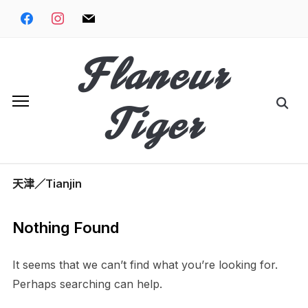
Skip
facebook
instagram
mail
to
content
Flaneur
Search
Tiger
for:
天津／Tianjin
Nothing Found
It seems that we can’t find what you’re looking for.
Perhaps searching can help.