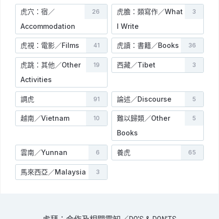
虎穴：宿／
虎膽：類寫作／What
26
3
Accommodation
I Write
虎視：電影／Films
虎讀：書籍／Books
41
36
虎跳：其他／Other
西藏／Tibet
19
3
Activities
調虎
論述／Discourse
91
5
越南／Vietnam
難以歸類／Other
10
5
Books
雲南／Yunnan
養虎
6
65
馬來西亞／Malaysia
3