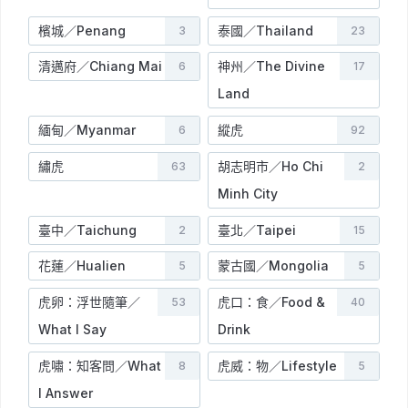
檳城／Penang
泰國／Thailand
3
23
清邁府／Chiang Mai
神州／The Divine
6
17
Land
緬甸／Myanmar
縱虎
6
92
繡虎
胡志明市／Ho Chi
63
2
Minh City
臺中／Taichung
臺北／Taipei
2
15
花蓮／Hualien
蒙古國／Mongolia
5
5
虎卵：浮世隨筆／
虎口：食／Food &
53
40
What I Say
Drink
虎嘯：知客問／What
虎威：物／Lifestyle
8
5
I Answer