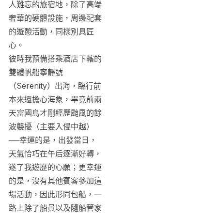
人難忘的旅宿地，除了高端
奢華的硬體設施，周邊配套
的遊憩活動，同樣別具匠
心。
彼時我預備搭乘酒店下轄的
雙體帆船寧靜號
（Serenity）出海，臨行前
本來還擔心海象，畢竟前兩
天富國島才剛經歷颱風的餘
波襲擾（主要入侵中越）
──幸運的是，出發當日，
天氣恰巧在午后逐漸好轉，
遂了我遊歷的心願；更幸運
的是，沒有其他賓客參加這
場活動，因此形同包船，一
路上除了船員以及隨船管家