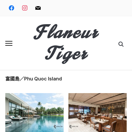
Skip
facebook
instagram
mail
to
content
Flaneur
Search
Tiger
for:
富國島／Phu Quoc Island