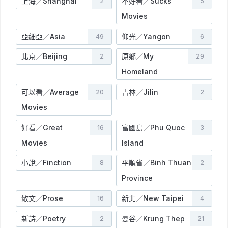
上海／Shanghai
不好看／Sucks
2
5
Movies
亞細亞／Asia
仰光／Yangon
49
6
北京／Beijing
原鄉／My
2
29
Homeland
可以看／Average
吉林／Jilin
20
2
Movies
好看／Great
富國島／Phu Quoc
16
3
Movies
Island
小說／Finction
平順省／Binh Thuan
8
2
Province
散文／Prose
新北／New Taipei
16
4
新詩／Poetry
曼谷／Krung Thep
2
21