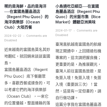
喫的是海鮮，品的是海洋
小島通吃亞細亞──在富國
──在富國島麗晶酒店
島麗晶酒店（Regent Phu
（Regent Phu Quoc）的
Quoc）的米飯市集（Rice
海洋俱樂部（Ocean
Market）體驗亞洲美味
Club）大啖西餐
2024-01-17
Comments are
Disabled
2024-02-22
Comments are
Disabled
臺灣直航越南富國島的航線
近來越南的富國島莫名其妙
現正開通中，上回錯過包機
地翻紅，就回鍋來談談富國
專案的，這次請把握良機；
島。
更重要的是，為推展觀光，
富國島麗晶酒店（Regent
臺灣人前往富國島旅遊，是
Phu Quoc）底下餐廳眾
免簽入境！免簽入境！免簽
多，喜歡西餐或速食的，可
入境（重要說三次）！當
以考慮它們的海洋俱樂部
然，這是有一定但書的，請
（Ocean Club），一來它
自行做功課。
的位置優越，整面連緜的落
這篇分享我在富國島麗晶酒