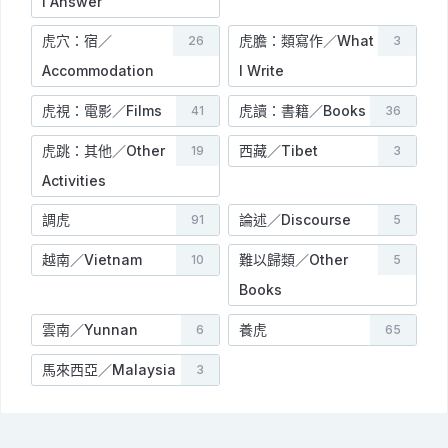
I Answer
虎穴：宿／
虎膽：類寫作／What
26
3
Accommodation
I Write
虎視：電影／Films
虎讀：書籍／Books
41
36
虎跳：其他／Other
西藏／Tibet
19
3
Activities
調虎
論述／Discourse
91
5
越南／Vietnam
難以歸類／Other
10
5
Books
雲南／Yunnan
養虎
6
65
馬來西亞／Malaysia
3