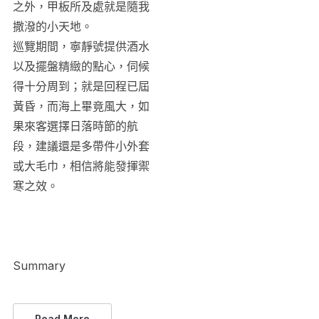
之外，甲板所及處就是隨我
撒潑的小天地。
巡覽期間，寧靜號提供酒水
以及擺盤精緻的點心，伺候
得十分周到；就是回程已屆
黃昏，而海上畢竟風大，如
果來客選擇日落時節的航
段，建議還是多帶件小外套
或大毛巾，相信將能發揮禦
寒之效。
Summary
Read More