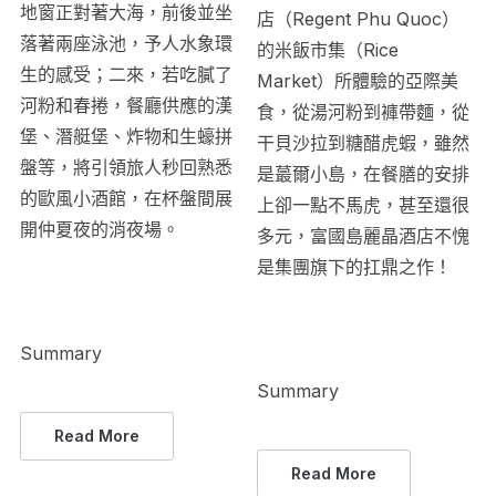
地窗正對著大海，前後並坐
店（Regent Phu Quoc）
落著兩座泳池，予人水象環
的米飯市集（Rice
生的感受；二來，若吃膩了
Market）所體驗的亞際美
河粉和春捲，餐廳供應的漢
食，從湯河粉到褲帶麵，從
堡、潛艇堡、炸物和生蠔拼
干貝沙拉到糖醋虎蝦，雖然
盤等，將引領旅人秒回熟悉
是蕞爾小島，在餐膳的安排
的歐風小酒館，在杯盤間展
上卻一點不馬虎，甚至還很
開仲夏夜的消夜場。
多元，富國島麗晶酒店不愧
是集團旗下的扛鼎之作！
Summary
Summary
Read More
Read More