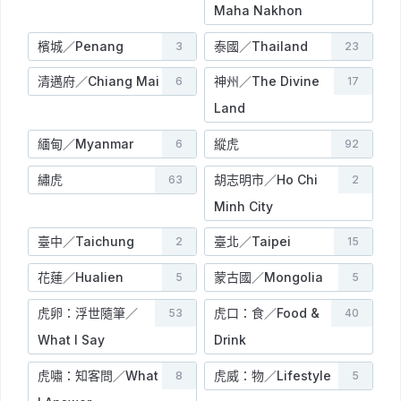
Maha Nakhon
檳城／Penang
泰國／Thailand
3
23
清邁府／Chiang Mai
神州／The Divine
6
17
Land
緬甸／Myanmar
縱虎
6
92
繡虎
胡志明市／Ho Chi
63
2
Minh City
臺中／Taichung
臺北／Taipei
2
15
花蓮／Hualien
蒙古國／Mongolia
5
5
虎卵：浮世隨筆／
虎口：食／Food &
53
40
What I Say
Drink
虎嘯：知客問／What
虎威：物／Lifestyle
8
5